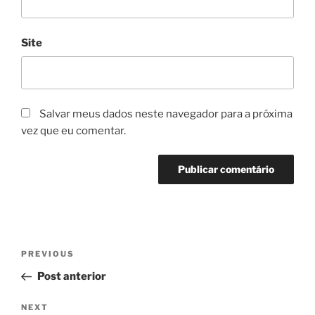
Site
Salvar meus dados neste navegador para a próxima
vez que eu comentar.
Navegação
Previous
PREVIOUS
de
Post
Post anterior
Post
Next
NEXT