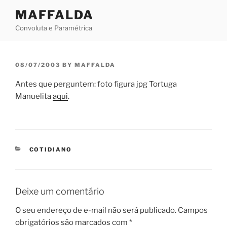
Skip
MAFFALDA
to
Convoluta e Paramétrica
content
POSTED
08/07/2003
BY
MAFFALDA
ON
Antes que perguntem: foto figura jpg Tortuga
Manuelita
aqui
.
CATEGORIES
COTIDIANO
Deixe um comentário
O seu endereço de e-mail não será publicado.
Campos
obrigatórios são marcados com
*