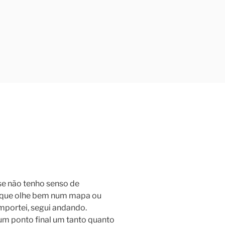
se não tenho senso de
s que olhe bem num mapa ou
mportei, segui andando.
um ponto final um tanto quanto