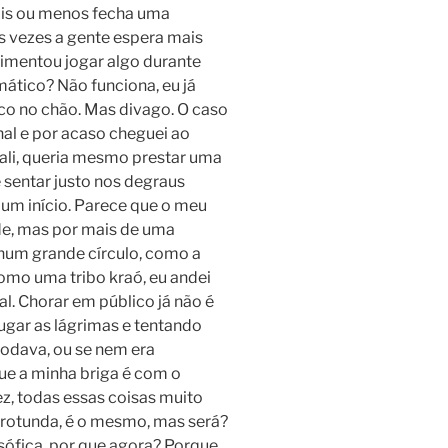
ais ou menos fecha uma
 Às vezes a gente espera mais
erimentou jogar algo durante
mático? Não funciona, eu já
oco no chão. Mas divago. O caso
nal e por acaso cheguei ao
li, queria mesmo prestar uma
e sentar justo nos degraus
 um início. Parece que o meu
de, mas por mais de uma
num grande círculo, como a
mo uma tribo kraó, eu andei
l. Chorar em público já não é
gar as lágrimas e tentando
odava, ou se nem era
ue a minha briga é com o
ez, todas essas coisas muito
sua rotunda, é o mesmo, mas será?
osófica, por que agora? Porque