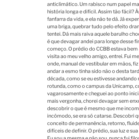
anticlimático. Um rabisco num papel m
história longa e difícil. Assim tão fácil?
fanfarra da vida, e ela não te dá. Já exp
uma briga, quebrar tudo pelo efeito dra
tentei. Dá mais raiva aquele barulho ch
é que devagar andei para longe desse fi
começo. O prédio do CCBB estava bem a
visita ao meu velho amigo, entrei. Fui m
onde, manual de vestibular em mãos, fiz
andar a esmo tinha sido não o desta tar
década, como se eu estivesse andando 
rotunda, como o campus da Unicamp, co
vagarosamente e cheguei ao ponto inicia
mais vergonha, chorei devagar sem enxu
descobrir o que é mesmo que me incom
incômodo, se era só catarse. Descobri q
conceito de permanência, retorno, fluid
difíceis de definir. O prédio, sua luz e 
Eu sou a mesma e não sou, nunca fui fil