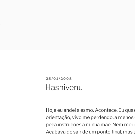
A
POSTED
25/01/2008
ON
Hashivenu
Hoje eu andei a esmo. Acontece. Eu qua
orientação, vivo me perdendo, a meno
peça instruções à minha mãe. Nem me i
Acabava de sair de um ponto final, mas 