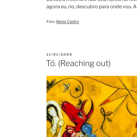
agora eu, rio, descubro para onde vou. 
Foto:
Kênia Castro
POSTED
11/01/2008
ON
Tó. (Reaching out)