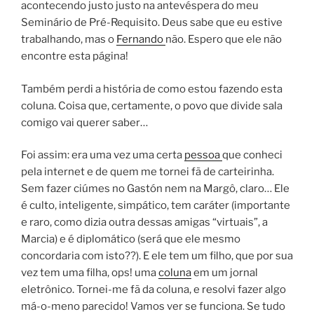
acontecendo justo justo na antevéspera do meu
Seminário de Pré-Requisito. Deus sabe que eu estive
trabalhando, mas o
Fernando
não. Espero que ele não
encontre esta página!
Também perdi a história de como estou fazendo esta
coluna. Coisa que, certamente, o povo que divide sala
comigo vai querer saber…
Foi assim: era uma vez uma certa
pessoa
que conheci
pela internet e de quem me tornei fã de carteirinha.
Sem fazer ciúmes no Gastón nem na Margô, claro… Ele
é culto, inteligente, simpático, tem caráter (importante
e raro, como dizia outra dessas amigas “virtuais”, a
Marcia) e é diplomático (será que ele mesmo
concordaria com isto??). E ele tem um filho, que por sua
vez tem uma filha, ops! uma
coluna
em um jornal
eletrônico. Tornei-me fã da coluna, e resolvi fazer algo
má-o-meno parecido! Vamos ver se funciona. Se tudo