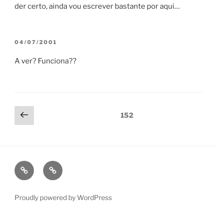
der certo, ainda vou escrever bastante por aqui…
POSTED
04/07/2001
ON
A ver? Funciona??
Paginação
Previous
Page
152
page
de
posts
fb
ig
Proudly powered by WordPress