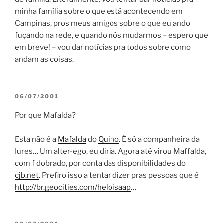
minha família sobre o que está acontecendo em
Campinas, pros meus amigos sobre o que eu ando
fuçando na rede, e quando nós mudarmos – espero que
em breve! – vou dar notícias pra todos sobre como
andam as coisas.
POSTED
06/07/2001
ON
Por que Mafalda?
Esta não é a
Mafalda
do
Quino
. É só a companheira da
Iures… Um alter-ego, eu diria. Agora até virou Maffalda,
com f dobrado, por conta das disponibilidades do
cjb.net
. Prefiro isso a tentar dizer pras pessoas que é
http://br.geocities.com/heloisaap
…