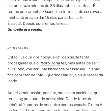
dar um prazo mínimo de 35 dias antes da defesa. É
tempo pra caramba! Quando eu terminar de escrever a
minha, só preciso dar 15 dias para a banca ler.
É isso aí. Depois estaremos livres…
Um beijo pra vocês.
POSTED
17/07/2001
ON
Então… Já que virei “blogueira”, depois de tanta
propaganda que o
Pedro Dória
fez, mas antes de sair
n’
O Globo
, vou dar uma finalidade pra isso aqui. Senão
fica com cara de “Meu Querido Diário”, e eu já passei da
idade.
Andei vendo, assim, por alto, meio sem paciência, que
tem blog pra tuuuudo nessa vida. Desde fotos de
bebês até pontos de encontro homossexuais. O meu é
de família. Literalmente: vou tentar dar notícias pra