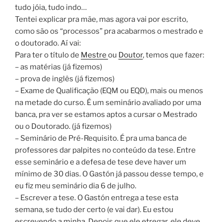
tudo jóia, tudo indo…
Tentei explicar pra mãe, mas agora vai por escrito,
como são os “processos” pra acabarmos o mestrado e
o doutorado. Aí vai:
Para ter o título de
Mestre
ou
Doutor
, temos que fazer:
– as matérias (já fizemos)
– prova de inglês (já fizemos)
– Exame de Qualificação (EQM ou EQD), mais ou menos
na metade do curso. É um seminário avaliado por uma
banca, pra ver se estamos aptos a cursar o Mestrado
ou o Doutorado. (já fizemos)
– Seminário de Pré-Requisito. É pra uma banca de
professores dar palpites no conteúdo da tese. Entre
esse seminário e a defesa de tese deve haver um
mínimo de 30 dias. O Gastón já passou desse tempo, e
eu fiz meu seminário dia 6 de julho.
– Escrever a tese. O Gastón entrega a tese esta
semana, se tudo der certo (e vai dar). Eu estou
escrevendo a minha. Depois que ele etregar, ele deve