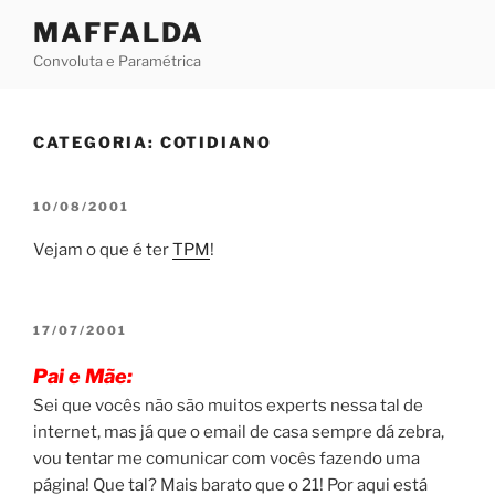
Skip
MAFFALDA
to
Convoluta e Paramétrica
content
CATEGORIA:
COTIDIANO
POSTED
10/08/2001
ON
Vejam o que é ter
TPM
!
POSTED
17/07/2001
ON
Pai e Mãe:
Sei que vocês não são muitos experts nessa tal de
internet, mas já que o email de casa sempre dá zebra,
vou tentar me comunicar com vocês fazendo uma
página! Que tal? Mais barato que o 21! Por aqui está