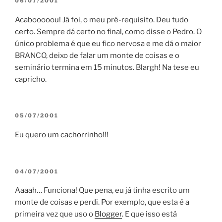
POSTED
06/07/2001
ON
Acabooooou! Já foi, o meu pré-requisito. Deu tudo
certo. Sempre dá certo no final, como disse o Pedro. O
único problema é que eu fico nervosa e me dá o maior
BRANCO, deixo de falar um monte de coisas e o
seminário termina em 15 minutos. Blargh! Na tese eu
capricho.
POSTED
05/07/2001
ON
Eu quero um
cachorrinho
!!!
POSTED
04/07/2001
ON
Aaaah… Funciona! Que pena, eu já tinha escrito um
monte de coisas e perdi. Por exemplo, que esta é a
primeira vez que uso o
Blogger
. E que isso está