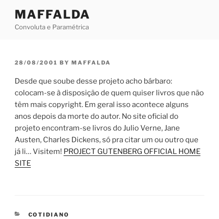
Skip
MAFFALDA
to
Convoluta e Paramétrica
content
POSTED
28/08/2001
BY
MAFFALDA
ON
Desde que soube desse projeto acho bárbaro:
colocam-se à disposição de quem quiser livros que não
têm mais copyright. Em geral isso acontece alguns
anos depois da morte do autor. No site oficial do
projeto encontram-se livros do Julio Verne, Jane
Austen, Charles Dickens, só pra citar um ou outro que
já li… Visitem!
PROJECT GUTENBERG OFFICIAL HOME
SITE
CATEGORIES
COTIDIANO