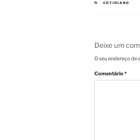
CATEGORIES
COTIDIANO
Deixe um com
O seu endereço de e
Comentário
*