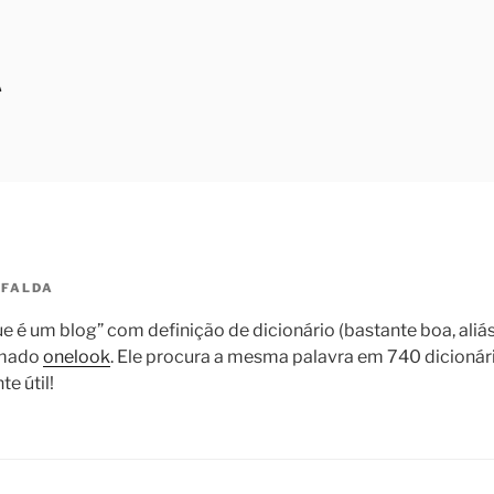
A
FALDA
ue é um blog” com definição de dicionário (bastante boa, ali
hamado
onelook
. Ele procura a mesma palavra em 740 dicioná
e útil!