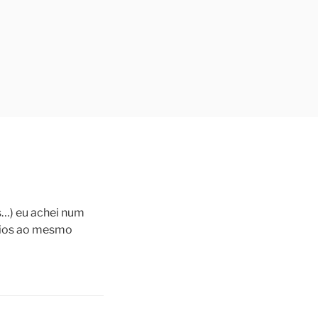
ás…) eu achei num
rios ao mesmo