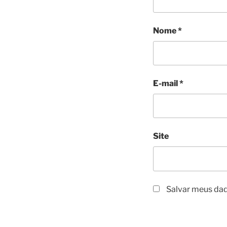
Nome
*
E-mail
*
Site
Salvar meus dad