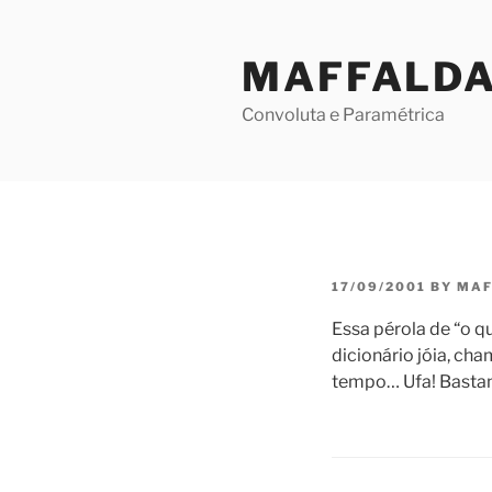
Skip
to
MAFFALD
content
Convoluta e Paramétrica
POSTED
17/09/2001
BY
MAF
ON
Essa pérola de “o q
dicionário jóia, c
tempo… Ufa! Bastant