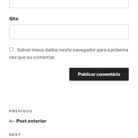
Site
Salvar meus dados neste navegador para a próxima
vez que eu comentar.
Navegação
Previous
PREVIOUS
de
Post
Post anterior
Post
Next
NEXT