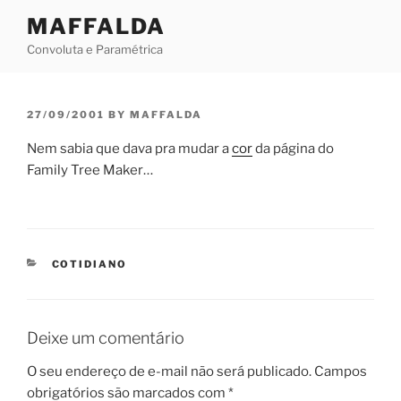
Skip
MAFFALDA
to
Convoluta e Paramétrica
content
POSTED
27/09/2001
BY
MAFFALDA
ON
Nem sabia que dava pra mudar a
cor
da página do
Family Tree Maker…
CATEGORIES
COTIDIANO
Deixe um comentário
O seu endereço de e-mail não será publicado.
Campos
obrigatórios são marcados com
*