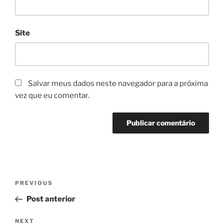
Site
Salvar meus dados neste navegador para a próxima
vez que eu comentar.
Navegação
Previous
PREVIOUS
de
Post
Post anterior
Post
Next
NEXT