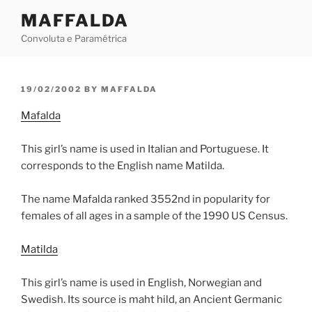
Skip
MAFFALDA
to
Convoluta e Paramétrica
content
POSTED
19/02/2002
BY
MAFFALDA
ON
Mafalda
This girl’s name is used in Italian and Portuguese. It
corresponds to the English name Matilda.
The name Mafalda ranked 3552nd in popularity for
females of all ages in a sample of the 1990 US Census.
Matilda
This girl’s name is used in English, Norwegian and
Swedish. Its source is maht hild, an Ancient Germanic