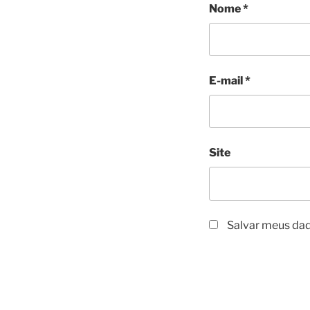
Nome
*
E-mail
*
Site
Salvar meus dad