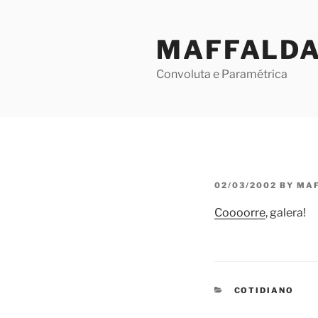
Skip
to
MAFFALD
content
Convoluta e Paramétrica
POSTED
02/03/2002
BY
MA
ON
Coooorre
, galera!
CATEGORIES
COTIDIANO