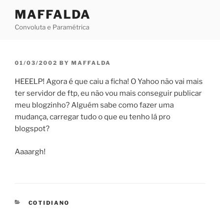
Skip
MAFFALDA
to
Convoluta e Paramétrica
content
POSTED
01/03/2002
BY
MAFFALDA
ON
HEEELP! Agora é que caiu a ficha! O Yahoo não vai mais
ter servidor de ftp, eu não vou mais conseguir publicar
meu blogzinho? Alguém sabe como fazer uma
mudança, carregar tudo o que eu tenho lá pro
blogspot?
Aaaargh!
CATEGORIES
COTIDIANO