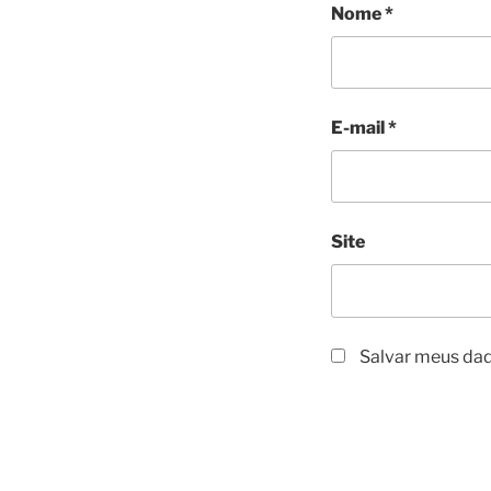
Nome
*
E-mail
*
Site
Salvar meus dad