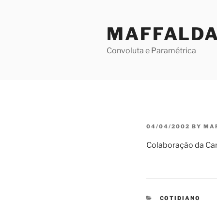
Skip
to
MAFFALD
content
Convoluta e Paramétrica
POSTED
04/04/2002
BY
MA
ON
Colaboração da Car
CATEGORIES
COTIDIANO