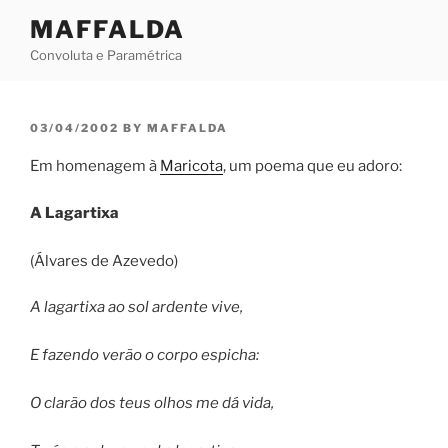
Skip
MAFFALDA
to
Convoluta e Paramétrica
content
POSTED
03/04/2002
BY
MAFFALDA
ON
Em homenagem à
Maricota
, um poema que eu adoro:
A Lagartixa
(Álvares de Azevedo)
A lagartixa ao sol ardente vive,
E fazendo verão o corpo espicha:
O clarão dos teus olhos me dá vida,