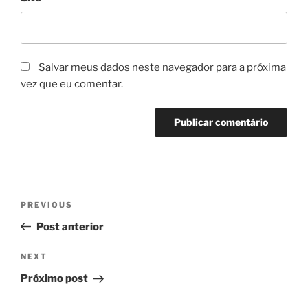
Salvar meus dados neste navegador para a próxima
vez que eu comentar.
Navegação
Previous
PREVIOUS
de
Post
Post anterior
Post
Next
NEXT
Post
Próximo post