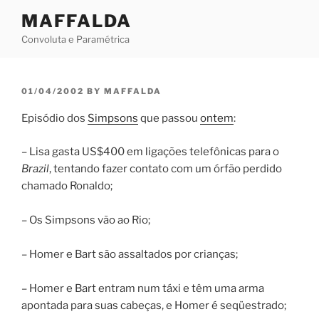
Skip
MAFFALDA
to
Convoluta e Paramétrica
content
POSTED
01/04/2002
BY
MAFFALDA
ON
Episódio dos
Simpsons
que passou
ontem
:
– Lisa gasta US$400 em ligações telefônicas para o
Brazil
, tentando fazer contato com um órfão perdido
chamado Ronaldo;
– Os Simpsons vão ao Rio;
– Homer e Bart são assaltados por crianças;
– Homer e Bart entram num táxi e têm uma arma
apontada para suas cabeças, e Homer é seqüestrado;