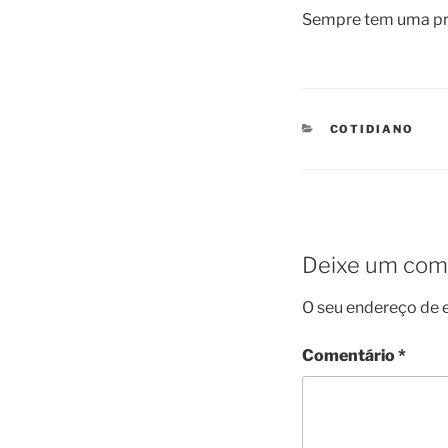
Sempre tem uma pri
CATEGORIES
COTIDIANO
Deixe um com
O seu endereço de e
Comentário
*