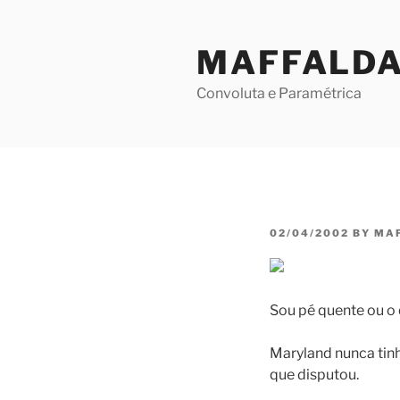
Skip
to
MAFFALD
content
Convoluta e Paramétrica
POSTED
02/04/2002
BY
MA
ON
Sou pé quente ou o
Maryland nunca tinh
que disputou.