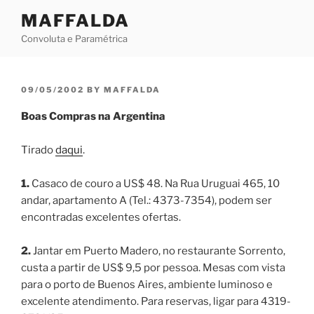
Skip
MAFFALDA
to
Convoluta e Paramétrica
content
POSTED
09/05/2002
BY
MAFFALDA
ON
Boas Compras na Argentina
Tirado
daqui
.
1.
Casaco de couro a US$ 48. Na Rua Uruguai 465, 10
andar, apartamento A (Tel.: 4373-7354), podem ser
encontradas excelentes ofertas.
2.
Jantar em Puerto Madero, no restaurante Sorrento,
custa a partir de US$ 9,5 por pessoa. Mesas com vista
para o porto de Buenos Aires, ambiente luminoso e
excelente atendimento. Para reservas, ligar para 4319-