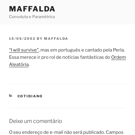
Skip
MAFFALDA
to
Convoluta e Paramétrica
content
POSTED
15/05/2002
BY
MAFFALDA
ON
“I will survive”
, mas em português e cantado pela Perla.
Essa merece ir pro rol de notícias fantásticas do
Ordem
Aleatória
.
CATEGORIES
COTIDIANO
Deixe um comentário
O seu endereço de e-mail não será publicado.
Campos