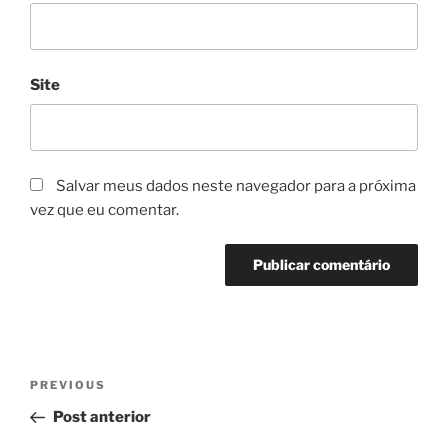
Site
Salvar meus dados neste navegador para a próxima
vez que eu comentar.
Navegação
Previous
PREVIOUS
de
Post
Post anterior
Post