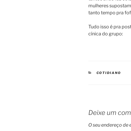
mulheres supostame
tanto tempo pra fo
Tudo isso é pra pos
cínica do grupo:
CATEGORIES
COTIDIANO
Deixe um com
O seu endereço de e