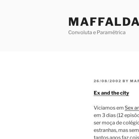
Skip
to
MAFFALD
content
Convoluta e Paramétrica
POSTED
26/08/2002
BY
MA
ON
Ex and the city
Viciamos em
Sex an
em 3 dias (12 episó
ser moça de colégio
estranhas, mas sem
tantos anos faz coi