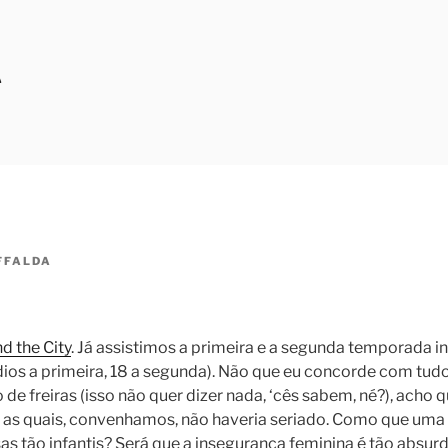
A
FFALDA
d the City
. Já assistimos a primeira e a segunda temporada i
dios a primeira, 18 a segunda). Não que eu concorde com tudo,
 de freiras (isso não quer dizer nada, ‘cês sabem, né?), acho
 as quais, convenhamos, não haveria seriado. Como que uma
sas tão infantis? Será que a insegurança feminina é tão absu