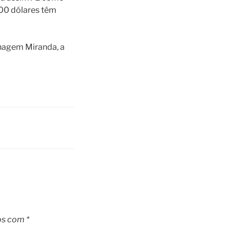
00 dólares têm
onagem Miranda, a
os com
*