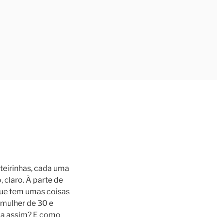
nteirinhas, cada uma
 claro. À parte de
 que tem umas coisas
 mulher de 30 e
rda assim? E como