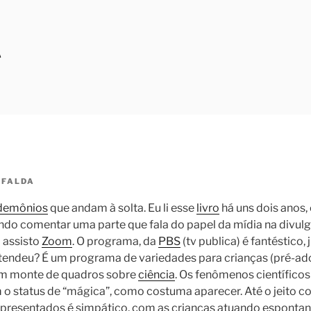
A
FALDA
demônios
que andam à solta. Eu li esse
livro
há uns dois anos, 
do comentar uma parte que fala do papel da mídia na divulg
 assisto
Zoom
. O programa, da
PBS
(tv publica) é fantéstico
ntendeu? É um programa de variedades para crianças (pré-ad
um monte de quadros sobre
ciência
. Os fenômenos científico
 o status de “mágica”, como costuma aparecer. Até o jeito 
presentados é simpático, com as crianças atuando esponta