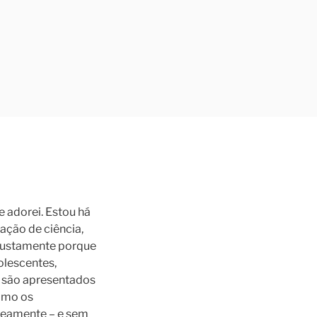
e adorei. Estou há
ação de ciência,
, justamente porque
olescentes,
s são apresentados
como os
neamente – e sem