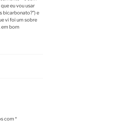
 que eu vou usar
is bicarbonato?”) e
e vi foi um sobre
o, em bom
os com
*