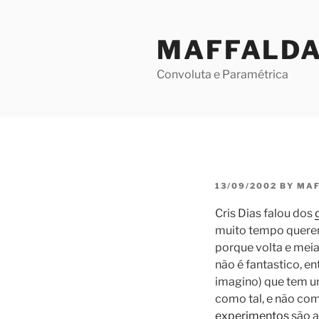
Skip
to
MAFFALD
content
Convoluta e Paramétrica
POSTED
13/09/2002
BY
MAF
ON
Cris Dias falou dos
muito tempo queren
porque volta e meia
não é fantastico, e
imagino) que tem 
como tal, e não com
experimentos
são a