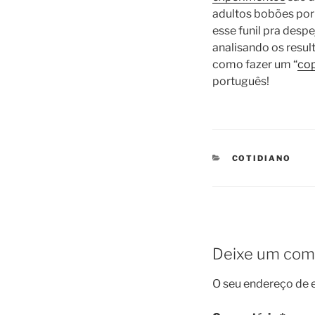
adultos bobões por 
esse funil pra desp
analisando os resul
como fazer um “
co
português!
CATEGORIES
COTIDIANO
Deixe um com
O seu endereço de e