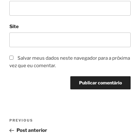
Site
Salvar meus dados neste navegador para a próxima
vez que eu comentar.
Navegação
Previous
PREVIOUS
de
Post
Post anterior
Post