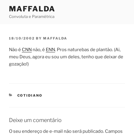
Skip
MAFFALDA
to
Convoluta e Paramétrica
content
POSTED
18/10/2002
BY
MAFFALDA
ON
Não é
CNN
não, é
ENN
. Pros naturebas de plantão. (Ai,
meu Deus, agora eu sou um deles, tenho que deixar de
gozação!)
CATEGORIES
COTIDIANO
Deixe um comentário
O seu endereço de e-mail não será publicado.
Campos