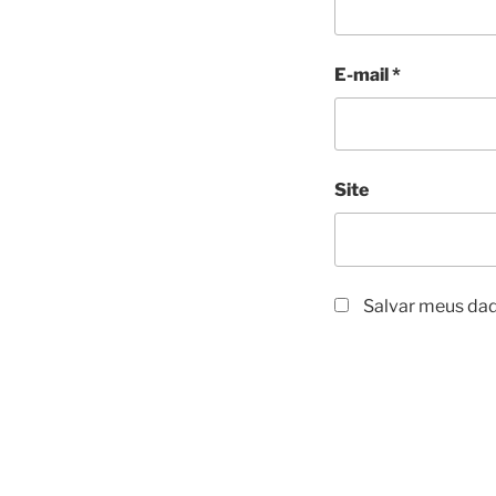
E-mail
*
Site
Salvar meus dad