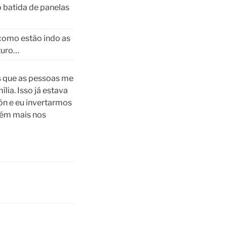
 batida de panelas
 como estão indo as
uturo…
s que as pessoas me
lia. Isso já estava
ón e eu invertarmos
uém mais nos