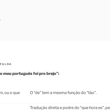
A
FALDA
o meu português foi pro brejo”:
m, ou o que
O “de” tem a mesma função do “tão”.
Tradução direta e podre do “que hora es”, p