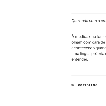
Que onda com o e
À medida que for l
olham com cara de ex
acontecendo quando
uma língua própria
entender.
CATEGORIES
COTIDIANO