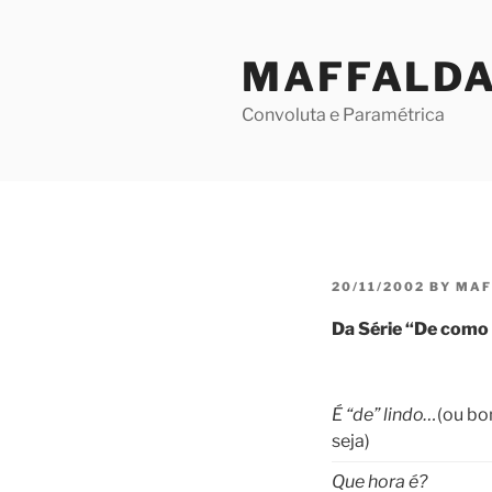
Skip
to
MAFFALD
content
Convoluta e Paramétrica
POSTED
20/11/2002
BY
MAF
ON
Da Série “De como 
É “de” lindo…
(ou bo
seja)
Que hora é?