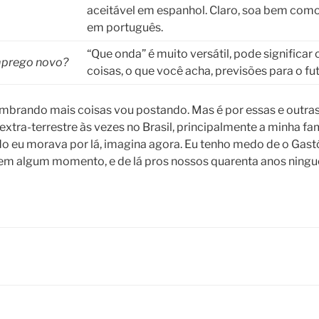
aceitável em espanhol. Claro, soa bem como
em português.
“Que onda” é muito versátil, pode significar
mprego novo?
coisas, o que você acha, previsões para o f
embrando mais coisas vou postando. Mas é por essas e outra
tra-terrestre às vezes no Brasil, principalmente a minha famí
 eu morava por lá, imagina agora. Eu tenho medo de o Gast
 em algum momento, e de lá pros nossos quarenta anos ning