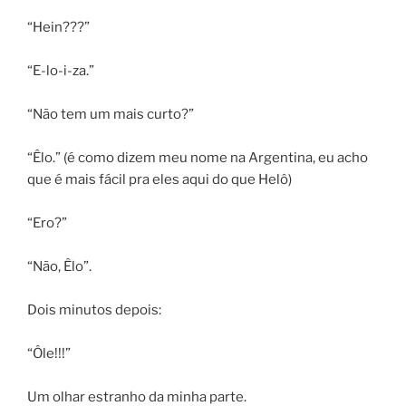
“Hein???”
“E-lo-i-za.”
“Não tem um mais curto?”
“Êlo.” (é como dizem meu nome na Argentina, eu acho
que é mais fácil pra eles aqui do que Helô)
“Ero?”
“Não, Êlo”.
Dois minutos depois:
“Ôle!!!”
Um olhar estranho da minha parte.