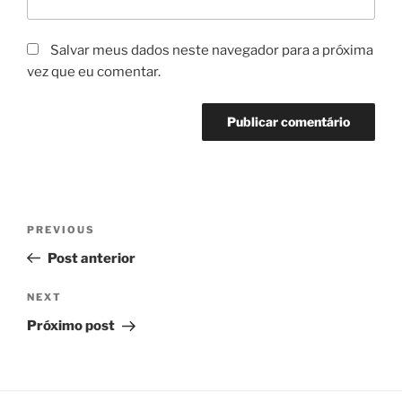
Salvar meus dados neste navegador para a próxima
vez que eu comentar.
Navegação
Previous
PREVIOUS
de
Post
Post anterior
Post
Next
NEXT
Post
Próximo post