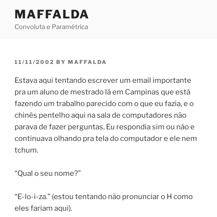
Skip
MAFFALDA
to
Convoluta e Paramétrica
content
POSTED
11/11/2002
BY
MAFFALDA
ON
Estava aqui tentando escrever um email importante
pra um aluno de mestrado lá em Campinas que está
fazendo um trabalho parecido com o que eu fazia, e o
chinês pentelho aqui na sala de computadores não
parava de fazer perguntas. Eu respondia sim ou não e
continuava olhando pra tela do computador e ele nem
tchum.
“Qual o seu nome?”
“E-lo-i-za.” (estou tentando não pronunciar o H como
eles fariam aqui).