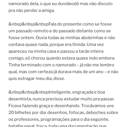
namorado dela, o que eu duvideodó mas não discuto
pra não perder a amiga.
&nbsp&nbsp&nbspFala do presente como se fosse
um passado remoto e do passado distante como se
fosse ontem. Ouvia todas as minhas abobrinhas e não
contava quase nada, porque era tímida. Uma vez
apareceu na minha casa e passou a tarde inteira
comigo, só chorou quando estava quase indo embora.
Tinha terminado com o namorado – já não me lembro
qual, mas com certeza já durava mais de um ano – e não
quis estragar meu dia, disse.
&nbsp&nbsp&nbspInteligente, engraçada e boa
desenhista, nunca precisou estudar muito pra passar.
Ficava fazendo graça e desenhando. Trocávamos uns
20 bilhetes por dia: desenhos, fofocas, deboches sobre
os professores, programações para o dia seguinte,
batalha naval, forca, toda uma documentação que,