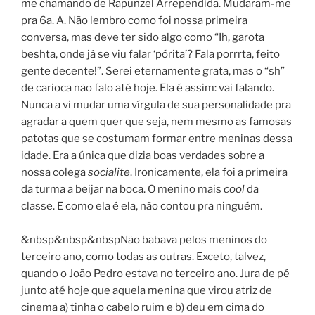
me chamando de Rapunzel Arrependida. Mudaram-me
pra 6a. A. Não lembro como foi nossa primeira
conversa, mas deve ter sido algo como “Ih, garota
beshta, onde já se viu falar ‘pórita’? Fala porrrta, feito
gente decente!”. Serei eternamente grata, mas o “sh”
de carioca não falo até hoje. Ela é assim: vai falando.
Nunca a vi mudar uma vírgula de sua personalidade pra
agradar a quem quer que seja, nem mesmo as famosas
patotas que se costumam formar entre meninas dessa
idade. Era a única que dizia boas verdades sobre a
nossa colega
socialite
. Ironicamente, ela foi a primeira
da turma a beijar na boca. O menino mais
cool
da
classe. E como ela é ela, não contou pra ninguém.
&nbsp&nbsp&nbspNão babava pelos meninos do
terceiro ano, como todas as outras. Exceto, talvez,
quando o João Pedro estava no terceiro ano. Jura de pé
junto até hoje que aquela menina que virou atriz de
cinema a) tinha o cabelo ruim e b) deu em cima do