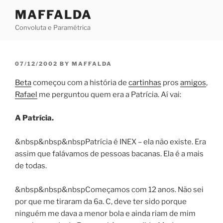
Skip
MAFFALDA
to
Convoluta e Paramétrica
content
POSTED
07/12/2002
BY
MAFFALDA
ON
Beta
começou com a história de
cartinhas
pros
amigos
,
Rafael
me perguntou quem era a Patrícia. Aí vai:
A Patrícia.
&nbsp&nbsp&nbspPatrícia é INEX – ela não existe. Era
assim que falávamos de pessoas bacanas. Ela é a mais
de todas.
&nbsp&nbsp&nbspComeçamos com 12 anos. Não sei
por que me tiraram da 6a. C, deve ter sido porque
ninguém me dava a menor bola e ainda riam de mim