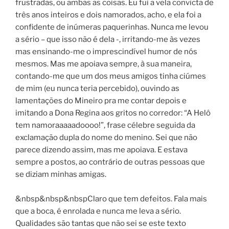
frustradas, ou ambas as coisas. Eu fui a vela convicta de
três anos inteiros e dois namorados, acho, e ela foi a
confidente de inúmeras paquerinhas. Nunca me levou
a sério – que isso não é dela -, irritando-me às vezes
mas ensinando-me o imprescindível humor de nós
mesmos. Mas me apoiava sempre, à sua maneira,
contando-me que um dos meus amigos tinha ciúmes
de mim (eu nunca teria percebido), ouvindo as
lamentações do Mineiro pra me contar depois e
imitando a Dona Regina aos gritos no corredor: “A Helô
tem namoraaaaadoooo!”, frase célebre seguida da
exclamação dupla do nome do menino. Sei que não
parece dizendo assim, mas me apoiava. E estava
sempre a postos, ao contrário de outras pessoas que
se diziam minhas amigas.
&nbsp&nbsp&nbspClaro que tem defeitos. Fala mais
que a boca, é enrolada e nunca me leva a sério.
Qualidades são tantas que não sei se este texto