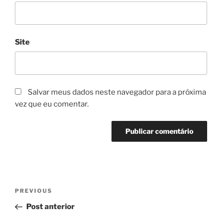
Site
Salvar meus dados neste navegador para a próxima
vez que eu comentar.
Navegação
Previous
PREVIOUS
de
Post
Post anterior
Post