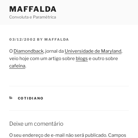
Skip
MAFFALDA
to
Convoluta e Paramétrica
content
POSTED
03/12/2002
BY
MAFFALDA
ON
O
Diamondback
, jornal da
Universidade de Maryland
,
veio hoje com um artigo sobre
blogs
e outro sobre
cafeína
.
CATEGORIES
COTIDIANO
Deixe um comentário
O seu endereço de e-mail não será publicado.
Campos