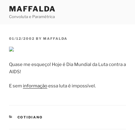
Skip
MAFFALDA
to
Convoluta e Paramétrica
content
POSTED
01/12/2002
BY
MAFFALDA
ON
Quase me esqueço! Hoje é Dia Mundial da Luta contra a
AIDS!
E sem
informação
essa luta é impossível.
CATEGORIES
COTIDIANO