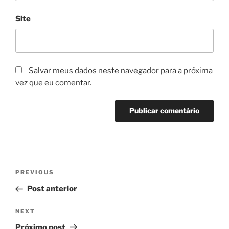
Site
Salvar meus dados neste navegador para a próxima
vez que eu comentar.
Navegação
Previous
PREVIOUS
de
Post
Post anterior
Post
Next
NEXT
Post
Próximo post