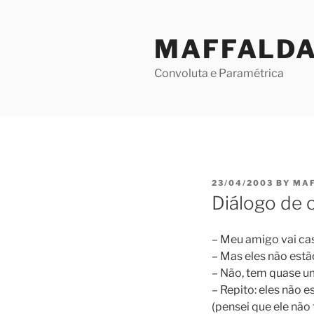
Skip
to
MAFFALD
content
Convoluta e Paramétrica
POSTED
23/04/2003
BY
MA
ON
Diálogo de 
– Meu amigo vai cas
– Mas eles não es
– Não, tem quase u
– Repito: eles não
(pensei que ele não