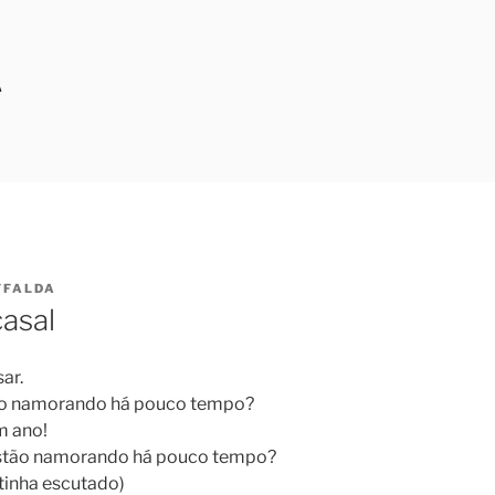
A
FFALDA
casal
ar.
tão namorando há pouco tempo?
m ano!
 estão namorando há pouco tempo?
 tinha escutado)