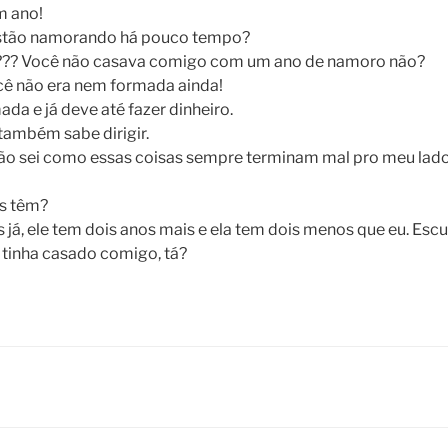
m ano!
estão namorando há pouco tempo?
??? Você não casava comigo com um ano de namoro não?
ocê não era nem formada ainda!
ada e já deve até fazer dinheiro.
 também sabe dirigir.
. Não sei como essas coisas sempre terminam mal pro meu lado
es têm?
s já, ele tem dois anos mais e ela tem dois menos que eu. Esc
á tinha casado comigo, tá?