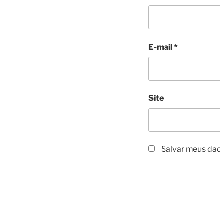
E-mail
*
Site
Salvar meus dad