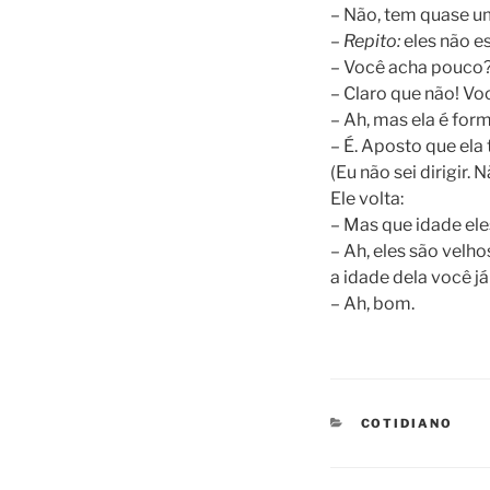
– Não, tem quase u
–
Repito:
eles não 
– Você acha pouco
– Claro que não! V
– Ah, mas ela é form
– É. Aposto que ela
(Eu não sei dirigir
Ele volta:
– Mas que idade el
– Ah, eles são velho
a idade dela você j
– Ah, bom.
CATEGORIES
COTIDIANO