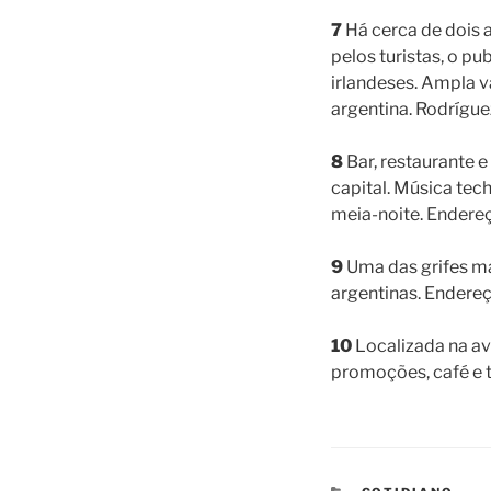
7
Há cerca de dois 
pelos turistas, o p
irlandeses. Ampla v
argentina. Rodrígue
8
Bar, restaurante e
capital. Música tec
meia-noite. Endereç
9
Uma das grifes ma
argentinas. Endereç
10
Localizada na av
promoções, café e t
CATEGORIES