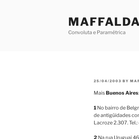
Skip
to
MAFFALD
content
Convoluta e Paramétrica
POSTED
25/04/2003
BY
MA
ON
Mais
Buenos Aires
1
No bairro de Belgr
de antigüidades co
Lacroze 2.307. Tel.
2
Na rua Uruguai 469