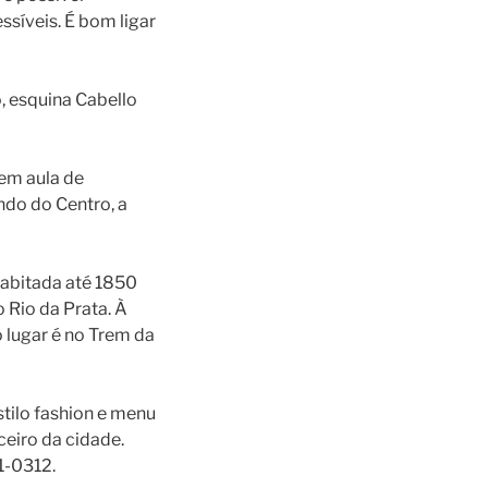
ssíveis. É bom ligar
, esquina Cabello
zem aula de
indo do Centro, a
 habitada até 1850
 Rio da Prata. À
o lugar é no Trem da
tilo fashion e menu
ceiro da cidade.
1-0312.