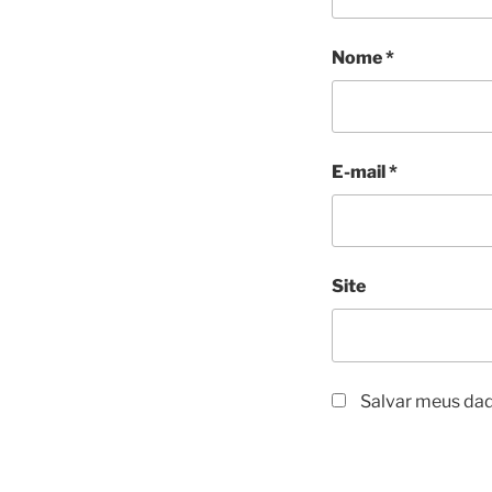
Nome
*
E-mail
*
Site
Salvar meus dad