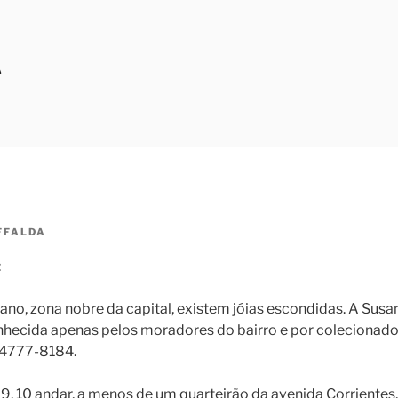
A
FFALDA
:
ano, zona nobre da capital, existem jóias escondidas. A Susa
nhecida apenas pelos moradores do bairro e por colecionado
: 4777-8184.
, 10 andar, a menos de um quarteirão da avenida Corrientes,