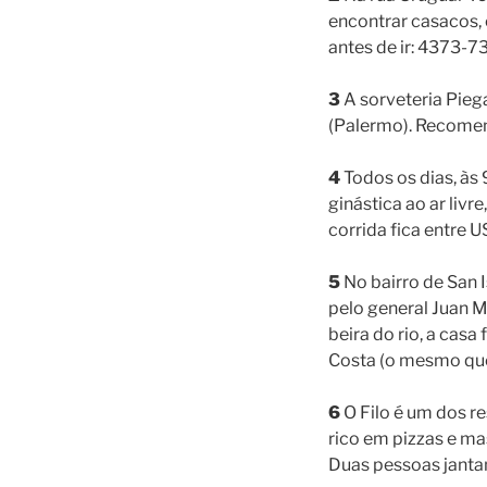
encontrar casacos, 
antes de ir: 4373-7
3
A sorveteria Pieg
(Palermo). Recomen
4
Todos os dias, às
ginástica ao ar livr
corrida fica entre U
5
No bairro de San I
pelo general Juan M
beira do rio, a casa
Costa (o mesmo que v
6
O Filo é um dos r
rico em pizzas e ma
Duas pessoas janta