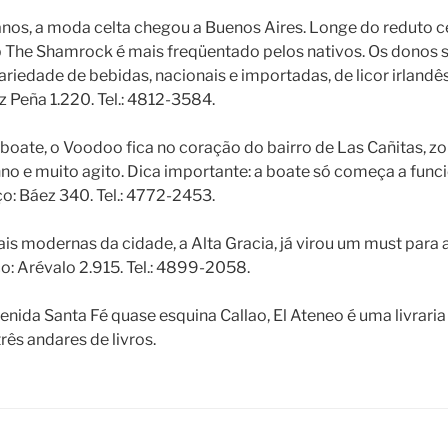
anos, a moda celta chegou a Buenos Aires. Longe do reduto c
ub The Shamrock é mais freqüentado pelos nativos. Os donos 
ariedade de bebidas, nacionais e importadas, de licor irlandês
z Peña 1.220. Tel.: 4812-3584.
 boate, o Voodoo fica no coração do bairro de Las Cañitas, z
hno e muito agito. Dica importante: a boate só começa a func
o: Báez 340. Tel.: 4772-2453.
is modernas da cidade, a Alta Gracia, já virou um must para 
o: Arévalo 2.915. Tel.: 4899-2058.
enida Santa Fé quase esquina Callao, El Ateneo é uma livrar
rês andares de livros.