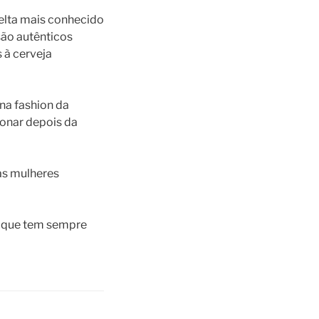
elta mais conhecido
são autênticos
 à cerveja
ona fashion da
ionar depois da
as mulheres
ia que tem sempre