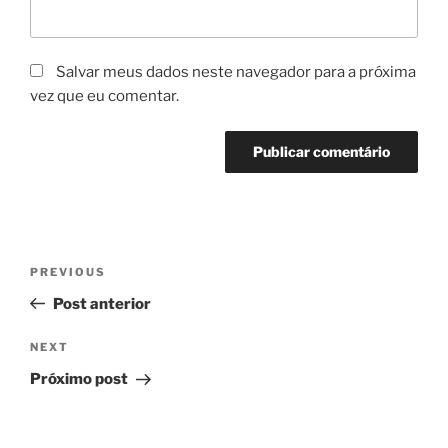
Salvar meus dados neste navegador para a próxima
vez que eu comentar.
Navegação
Previous
PREVIOUS
de
Post
Post anterior
Post
Next
NEXT
Post
Próximo post