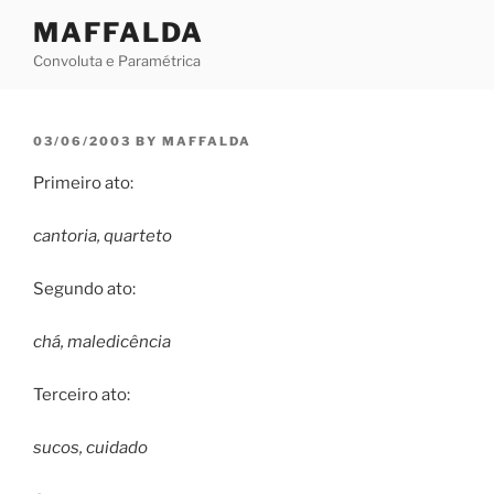
Skip
MAFFALDA
to
Convoluta e Paramétrica
content
POSTED
03/06/2003
BY
MAFFALDA
ON
Primeiro ato:
cantoria, quarteto
Segundo ato:
chá, maledicência
Terceiro ato:
sucos, cuidado