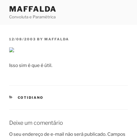
Skip
MAFFALDA
to
Convoluta e Paramétrica
content
POSTED
12/08/2003
BY
MAFFALDA
ON
Isso sim é que é útil.
CATEGORIES
COTIDIANO
Deixe um comentário
O seu endereço de e-mail não será publicado.
Campos