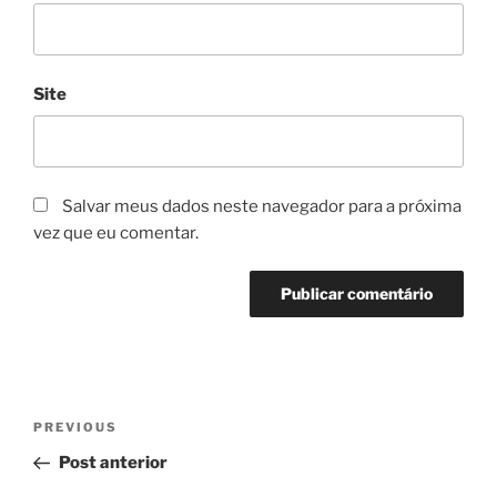
Site
Salvar meus dados neste navegador para a próxima
vez que eu comentar.
Navegação
Previous
PREVIOUS
de
Post
Post anterior
Post