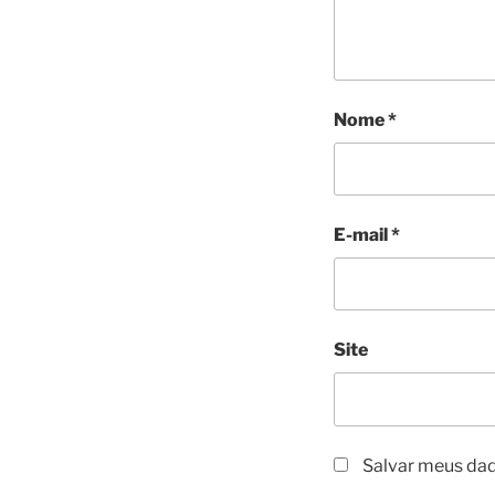
Nome
*
E-mail
*
Site
Salvar meus dad