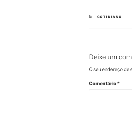
CATEGORIES
COTIDIANO
Deixe um com
O seu endereço de e
Comentário
*