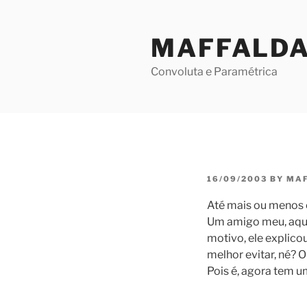
Skip
to
MAFFALD
content
Convoluta e Paramétrica
POSTED
16/09/2003
BY
MA
ON
Até mais ou menos o
Um amigo meu, aqu
motivo, ele explico
melhor evitar, né? 
Pois é, agora tem 