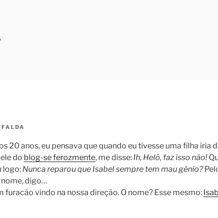
A
FFALDA
s 20 anos, eu pensava que quando eu tivesse uma filha iria 
ele do
blog-se ferozmente
, me disse:
Ih, Helô, faz isso não!
Qu
u logo:
Nunca reparou que Isabel sempre tem mau gênio?
Pelo
O nome, digo…
um furacão vindo na nossa direção. O nome? Esse mesmo:
Isab