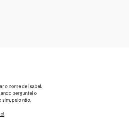
dar o nome de
Isabel
.
ando perguntei o
 sim, pelo não,
el
.