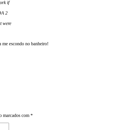
rk if
DA 2
t were
sa me escondo no banheiro!
ão marcados com
*