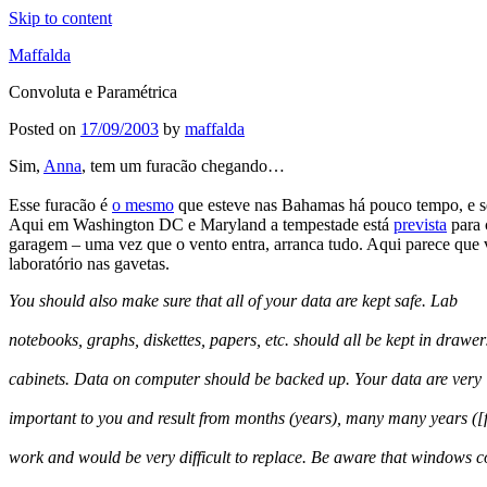
Skip to content
Maffalda
Convoluta e Paramétrica
Posted on
17/09/2003
by
maffalda
Sim,
Anna
, tem um furacão chegando…
Esse furacão é
o mesmo
que esteve nas Bahamas há pouco tempo, e se
Aqui em Washington DC e Maryland a tempestade está
prevista
para 
garagem – uma vez que o vento entra, arranca tudo. Aqui parece que 
laboratório nas gavetas.
You should also make sure that all of your data are kept safe. Lab
notebooks, graphs, diskettes, papers, etc. should all be kept in drawer
cabinets. Data on computer should be backed up. Your data are very
important to you and result from months (years), many many years ([
work and would be very difficult to replace. Be aware that windows c