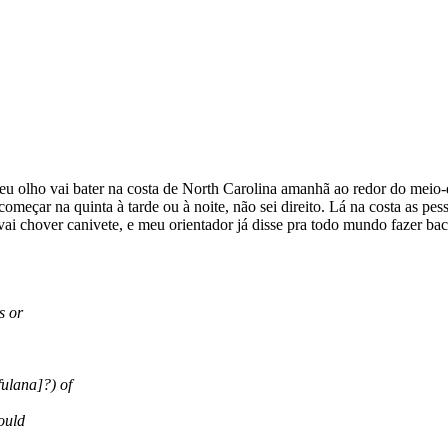
u olho vai bater na costa de North Carolina amanhã ao redor do meio-d
começar na quinta à tarde ou à noite, não sei direito. Lá na costa as pe
vai chover canivete, e meu orientador já disse pra todo mundo fazer ba
s or
fulana]?) of
ould