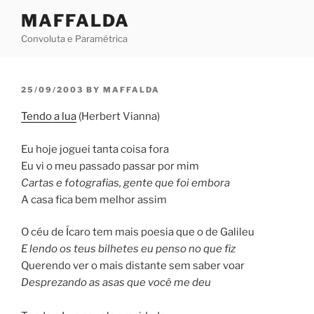
Skip
MAFFALDA
to
Convoluta e Paramétrica
content
POSTED
25/09/2003
BY
MAFFALDA
ON
Tendo a lua
(Herbert Vianna)
Eu hoje joguei tanta coisa fora
Eu vi o meu passado passar por mim
Cartas e fotografias, gente que foi embora
A casa fica bem melhor assim
O céu de Ícaro tem mais poesia que o de Galileu
E lendo os teus bilhetes eu penso no que fiz
Querendo ver o mais distante sem saber voar
Desprezando as asas que você me deu