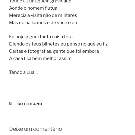
Tendo a Lua aquela gravidade
Aonde o homem flutua
Merecia a visita não de militares
Mas de bailarinos e de você e eu
Eu hoje joguei tanta coisa fora
E lendo os teus bilhetes eu penso no que eu fiz
Cartas e fotografias, gente que foi embora
A casa fica bem melhor assim
Tendo a Lua…
CATEGORIES
COTIDIANO
Deixe um comentário