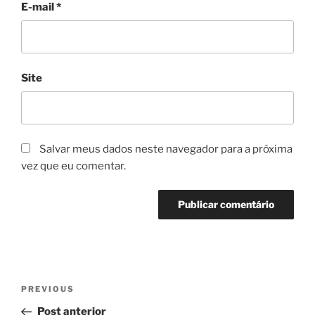
E-mail
*
Site
Salvar meus dados neste navegador para a próxima
vez que eu comentar.
Navegação
Previous
PREVIOUS
de
Post
Post anterior