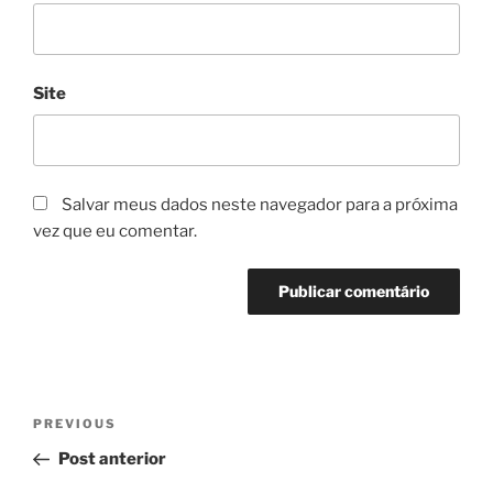
Site
Salvar meus dados neste navegador para a próxima
vez que eu comentar.
Navegação
Previous
PREVIOUS
de
Post
Post anterior
Post