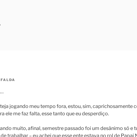
A
FALDA
r…
steja jogando meu tempo fora, estou, sim, caprichosamente
a ele me faz falta, esse tanto que eu desperdiço.
ndo muito, afinal, semestre passado foi um desânimo só e t
 de trabalhar – eu achei que esse ente estava no rol de Papai