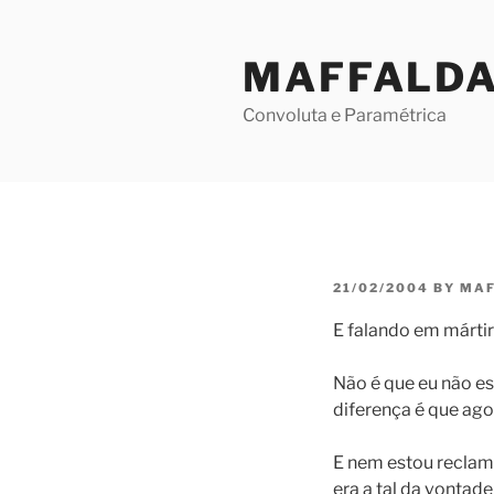
Skip
to
MAFFALD
content
Convoluta e Paramétrica
POSTED
21/02/2004
BY
MAF
ON
E falando em márti
Não é que eu não e
diferença é que agor
E nem estou reclama
era a tal da vontade