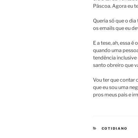
Páscoa. Agora eu t
Queria só que o dia 
os emails que eu de
E a tese, ah, essa é
quando uma pessoa 
tendência inclusive
santo obreiro que v
Vou ter que contar 
que eu sou uma nega
pros meus pais e ir
CATEGORIES
COTIDIANO