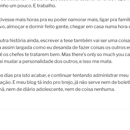
enho um pouco. E trabalho.
tivesse mais horas pra eu poder namorar mais, ligar pra famíl
vo, almoçar e dormir feito gente, chegar em casa numa hora 
 outra história ainda, escrever a tese também vai ser uma coisa
assim largada como eu desanda de fazer coisas os outros es
 é os chefes te tratarem bem. Mas there’s only so much you c
ai mudar a personalidade dos outros, e isso me mata.
os dias pra isto acabar, e continuar tentando administrar me
ção. E meu blog tá indo pro brejo, já não serve nem de bole
mã, nem de diário adolescente, nem de coisa nenhuma.