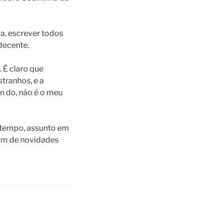
ia, escrever todos
decente.
. É claro que
tranhos, e a
an do, não é o meu
u tempo, assunto em
tim de novidades