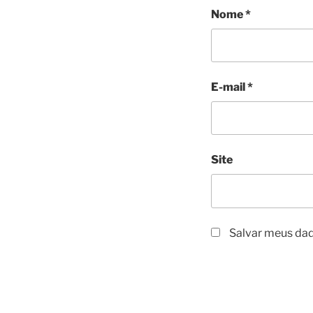
Nome
*
E-mail
*
Site
Salvar meus dad