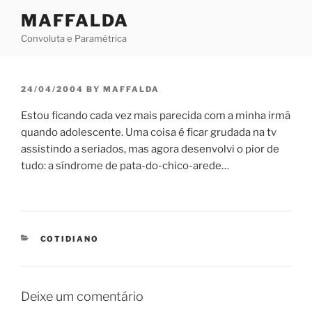
Skip
MAFFALDA
to
Convoluta e Paramétrica
content
POSTED
24/04/2004
BY
MAFFALDA
ON
Estou ficando cada vez mais parecida com a minha irmã
quando adolescente. Uma coisa é ficar grudada na tv
assistindo a seriados, mas agora desenvolvi o pior de
tudo: a síndrome de pata-do-chico-arede…
CATEGORIES
COTIDIANO
Deixe um comentário