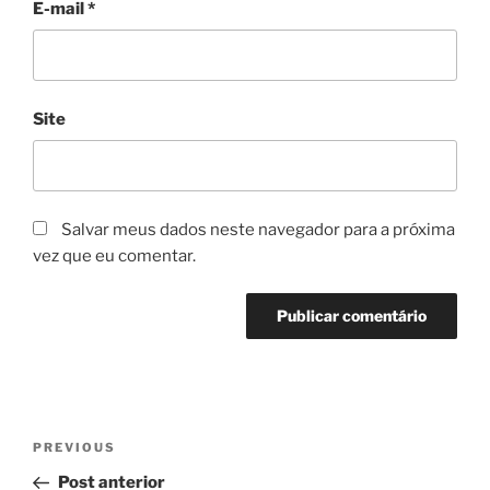
E-mail
*
Site
Salvar meus dados neste navegador para a próxima
vez que eu comentar.
Navegação
Previous
PREVIOUS
de
Post
Post anterior