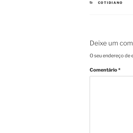
CATEGORIES
COTIDIANO
Deixe um com
O seu endereço de e
Comentário
*