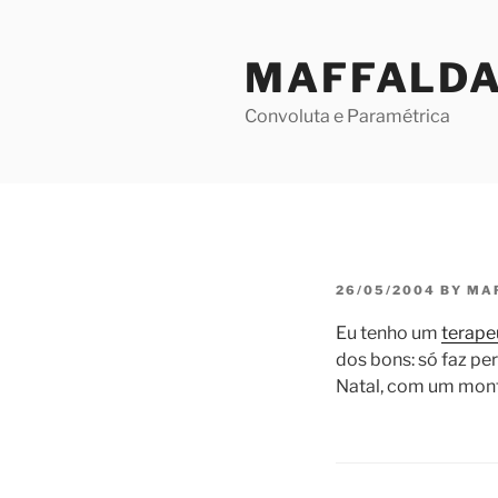
Skip
to
MAFFALD
content
Convoluta e Paramétrica
POSTED
26/05/2004
BY
MA
ON
Eu tenho um
terape
dos bons: só faz pe
Natal, com um mont