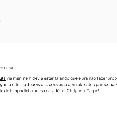
A
FFALDA
uta
via msn, nem devia estar falando que é pra não fazer pro
rgunta difícil e depois que converso com ele estou parecend
e de lampadinha acesa nas idéias. Obrigada,
Carpe
!