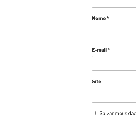
Nome
*
E-mail
*
Site
Salvar meus dad