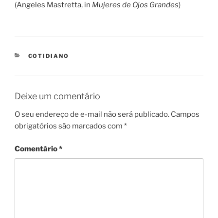
(Angeles Mastretta, in
Mujeres de Ojos Grandes
)
CATEGORIES
COTIDIANO
Deixe um comentário
O seu endereço de e-mail não será publicado.
Campos
obrigatórios são marcados com
*
Comentário
*