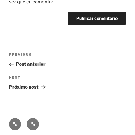
vez que eu comentar.
Navegação
Previous
PREVIOUS
de
Post
Post anterior
Post
Next
NEXT
Post
Próximo post
fb
ig