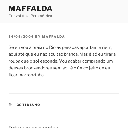
Skip
MAFFALDA
to
Convoluta e Paramétrica
content
POSTED
14/05/2004
BY
MAFFALDA
ON
Se eu vou à praia no Rio as pessoas apontam e riem,
aqui até que eu não sou tão branca. Mas é só eu tirar a
roupa que o sol esconde. Vou acabar comprando um
desses bronzeadores sem sol, é o único jeito de eu
ficar marronzinha.
CATEGORIES
COTIDIANO