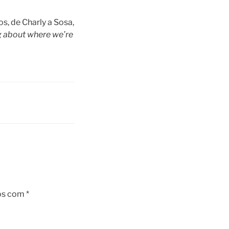
s, de Charly a Sosa,
g about where we’re
os com
*