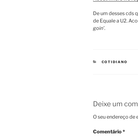
De um desses cds qu
de Equale a U2. Ac
goin’.
CATEGORIES
COTIDIANO
Deixe um com
O seu endereço de e
Comentário
*