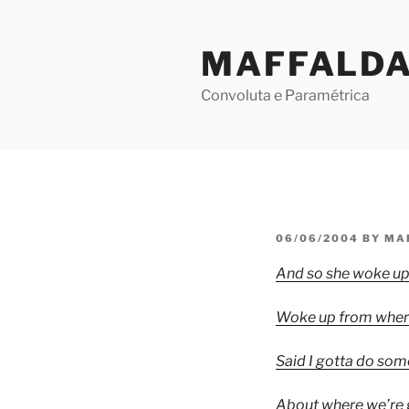
Skip
to
MAFFALD
content
Convoluta e Paramétrica
POSTED
06/06/2004
BY
MA
ON
And so she woke u
Woke up from where s
Said I gotta do som
About where we’re g