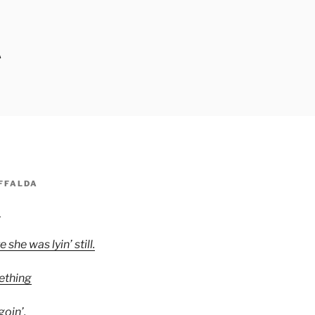
A
FFALDA
p
he was lyin’ still.
ething
oin’.