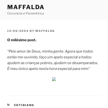
Skip
MAFFALDA
to
Convoluta e Paramétrica
content
POSTED
15/06/2004
BY
MAFFALDA
ON
O milésimo post.
“Pelo amor de Deus, minha gente. Agora que todos
estão me ouvindo, faço um apelo especial a todos:
ajudem as crianças pobres, ajudem os desamparados.
É meu único apelo nesta hora especial para mim”
CATEGORIES
COTIDIANO