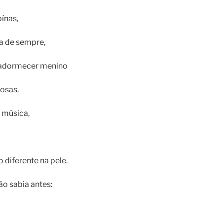
oínas,
 a de sempre,
e adormecer menino
osas.
música,
 diferente na pele.
ão sabia antes: