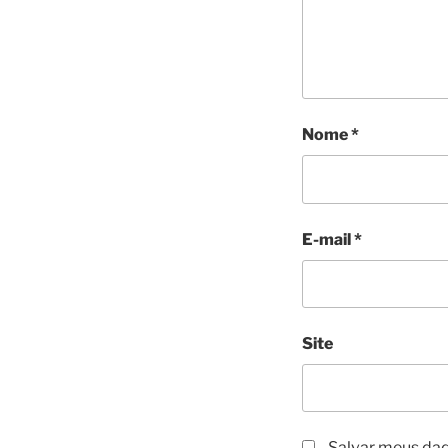
Nome
*
E-mail
*
Site
Salvar meus dad