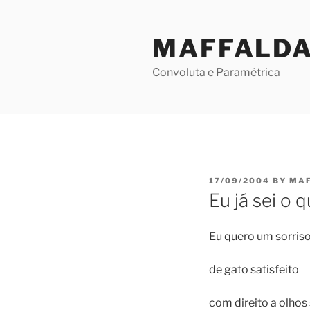
Skip
to
MAFFALD
content
Convoluta e Paramétrica
POSTED
17/09/2004
BY
MA
ON
Eu já sei o 
Eu quero um sorriso
de gato satisfeito
com direito a olhos