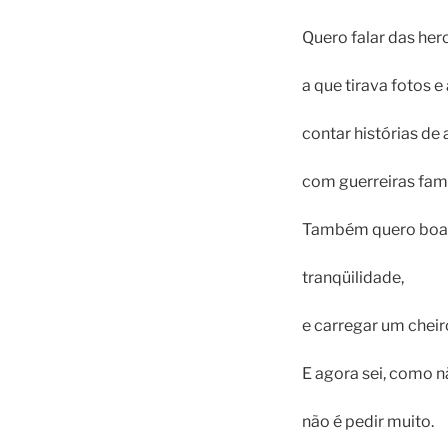
Quero falar das her
a que tirava fotos e
contar histórias d
com guerreiras fam
Também quero boa 
tranqüilidade,
e carregar um cheiro
E agora sei, como n
não é pedir muito.