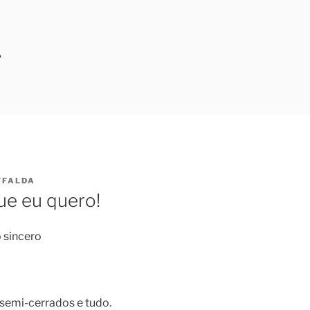
A
FFALDA
que eu quero!
 sincero
 semi-cerrados e tudo.