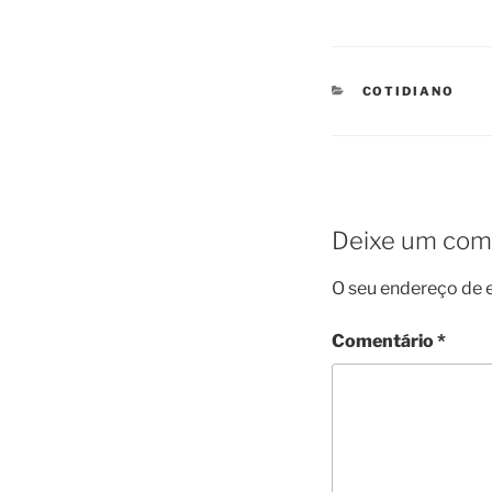
CATEGORIES
COTIDIANO
Deixe um com
O seu endereço de e
Comentário
*