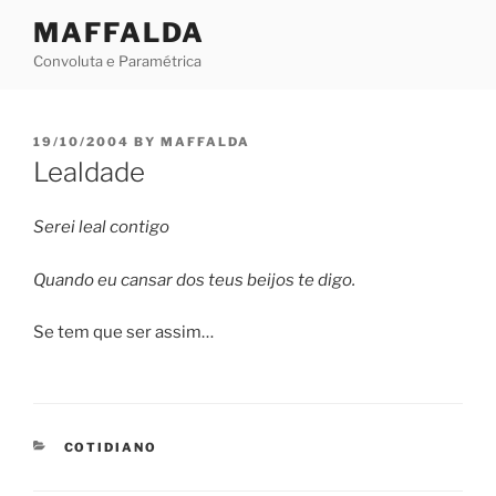
Skip
MAFFALDA
to
Convoluta e Paramétrica
content
POSTED
19/10/2004
BY
MAFFALDA
ON
Lealdade
Serei leal contigo
Quando eu cansar dos teus beijos te digo.
Se tem que ser assim…
CATEGORIES
COTIDIANO