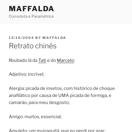
Skip
MAFFALDA
to
Convoluta e Paramétrica
content
POSTED
13/10/2004
BY
MAFFALDA
ON
Retrato chinês
Roubado lá da
Tati
e do
Marcelo
:
Adjetivo: incrível;
Alergia: picada de insetos, com histórico de choque
anafilático por causa de UMA picada de formiga, e
camarão, para meu desgosto;
Amigo: muitos, essencial;
Amuleto: um muiraquitã, que eu perdi por azar;