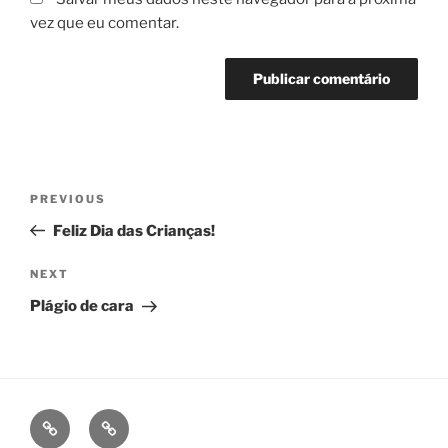
vez que eu comentar.
Navegação
Previous
PREVIOUS
de
Post
Feliz Dia das Crianças!
Post
Next
NEXT
Post
Plágio de cara
fb
ig