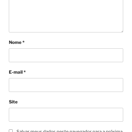
Nome
*
E-mail
*
Site
Salvar meus dados neste navegador para a próxima