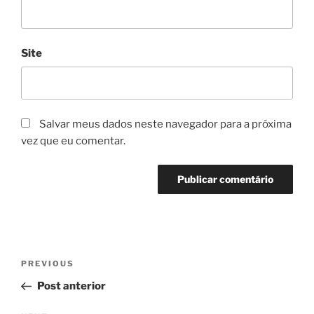
Site
Salvar meus dados neste navegador para a próxima
vez que eu comentar.
Navegação
Previous
PREVIOUS
de
Post
Post anterior
Post