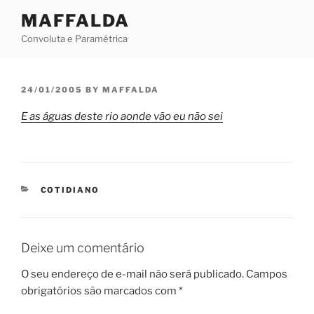
Skip
MAFFALDA
to
Convoluta e Paramétrica
content
POSTED
24/01/2005
BY
MAFFALDA
ON
E as águas deste rio aonde vão eu não sei
CATEGORIES
COTIDIANO
Deixe um comentário
O seu endereço de e-mail não será publicado.
Campos
obrigatórios são marcados com
*