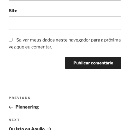
Site
Salvar meus dados neste navegador para a próxima
vez que eu comentar.
Navegação
Previous
PREVIOUS
de
Post
Pioneering
Post
Next
NEXT
Post
Ou Isto ou Aquilo