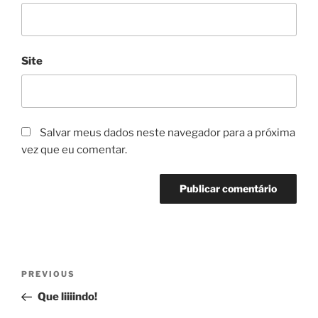
Site
Salvar meus dados neste navegador para a próxima
vez que eu comentar.
Navegação
Previous
PREVIOUS
de
Post
Que liiiindo!
Post