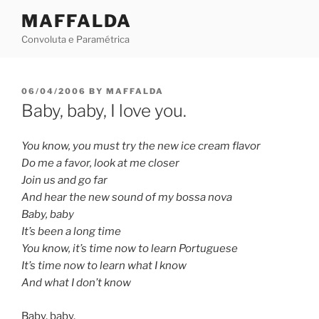
Skip
MAFFALDA
to
Convoluta e Paramétrica
content
POSTED
06/04/2006
BY
MAFFALDA
ON
Baby, baby, I love you.
You know, you must try the new ice cream flavor
Do me a favor, look at me closer
Join us and go far
And hear the new sound of my bossa nova
Baby, baby
It’s been a long time
You know, it’s time now to learn Portuguese
It’s time now to learn what I know
And what I don’t know
Baby, baby,