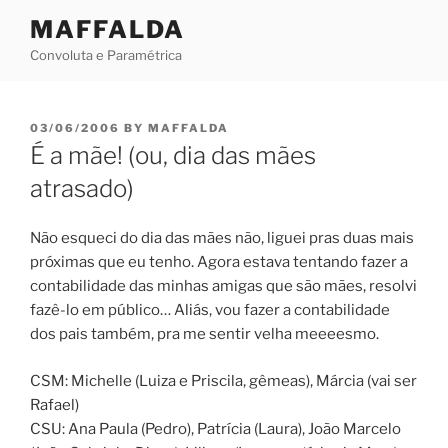
Skip
MAFFALDA
to
Convoluta e Paramétrica
content
POSTED
03/06/2006
BY
MAFFALDA
ON
É a mãe! (ou, dia das mães
atrasado)
Não esqueci do dia das mães não, liguei pras duas mais
próximas que eu tenho. Agora estava tentando fazer a
contabilidade das minhas amigas que são mães, resolvi
fazê-lo em público… Aliás, vou fazer a contabilidade
dos pais também, pra me sentir velha meeeesmo.
CSM: Michelle (Luiza e Priscila, gêmeas), Márcia (vai ser
Rafael)
CSU: Ana Paula (Pedro), Patrícia (Laura), João Marcelo