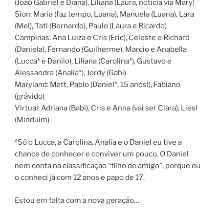
(João Gabriel e Diana), Liliana (Laura, notícia via Mary)
Sion: Maria (faz tempo, Luana), Manuela (Luana), Lara
(Mel), Tati (Bernardo), Paulo (Laura e Ricardo)
Campinas: Ana Luiza e Cris (Eric), Celeste e Richard
(Daniela), Fernando (Guilherme), Marcio e Anabella
(Lucca* e Danilo), Liliana (Carolina*), Gustavo e
Alessandra (Analía*), Jordy (Gabi)
Maryland: Matt, Pablo (Daniel*, 15 anos!), Fabiano
(grávido)
Virtual: Adriana (Babi), Cris e Anna (vai ser Clara), Liesl
(Minduim)
*Só o Lucca, a Carolina, Analía e o Daniel eu tive a
chance de conhecer e conviver um pouco. O Daniel
nem conta na classificação “filho de amigo”, porque eu
o conheci já com 12 anos e papo de 17.
Estou em falta com a nova geração…