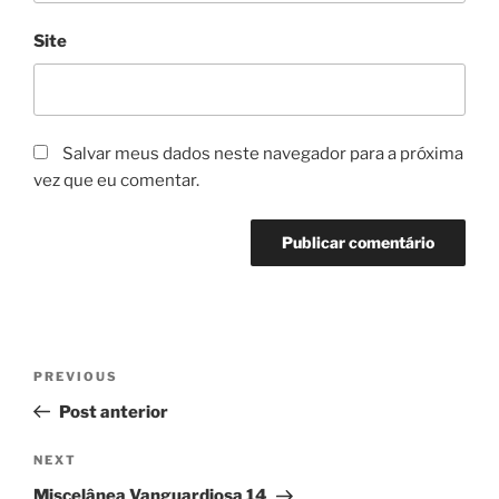
Site
Salvar meus dados neste navegador para a próxima
vez que eu comentar.
Navegação
Previous
PREVIOUS
de
Post
Post anterior
Post
Next
NEXT
Post
Miscelânea Vanguardiosa 14