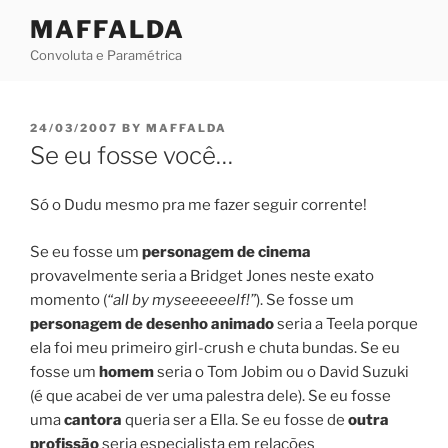
Skip
MAFFALDA
to
Convoluta e Paramétrica
content
POSTED
24/03/2007
BY
MAFFALDA
ON
Se eu fosse você…
Só o Dudu mesmo pra me fazer seguir corrente!
Se eu fosse um
personagem de cinema
provavelmente seria a Bridget Jones neste exato
momento (
“all by myseeeeeelf!”
). Se fosse um
personagem de desenho animado
seria a Teela porque
ela foi meu primeiro girl-crush e chuta bundas. Se eu
fosse um
homem
seria o Tom Jobim ou o David Suzuki
(é que acabei de ver uma palestra dele). Se eu fosse
uma
cantora
queria ser a Ella. Se eu fosse de
outra
profissão
seria especialista em relações