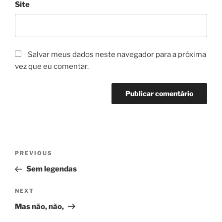
Site
Salvar meus dados neste navegador para a próxima
vez que eu comentar.
Navegação
Previous
PREVIOUS
de
Post
Sem legendas
Post
Next
NEXT
Post
Mas não, não,