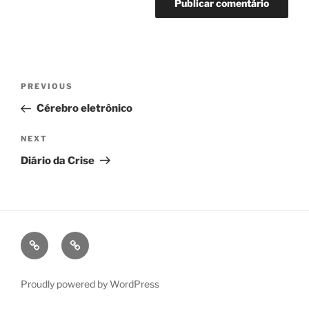
Navegação
Previous
PREVIOUS
de
Post
Cérebro eletrônico
Post
Next
NEXT
Post
Diário da Crise
fb
ig
Proudly powered by WordPress