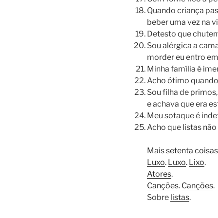
Quando criança pass
beber uma vez na vi
Detesto que chutem
Sou alérgica a cama
morder eu entro em 
Minha família é ime
Acho ótimo quando
Sou filha de primos
e achava que era e
Meu sotaque é inde
Acho que listas não
Mais
setenta coisas
Luxo
.
Luxo
.
Lixo
.
Atores
.
Canções
.
Canções
.
Sobre
listas
.