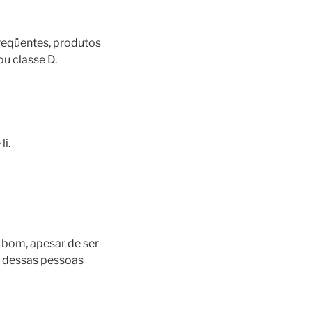
freqüentes, produtos
ou classe D.
li.
 bom, apesar de ser
ma dessas pessoas