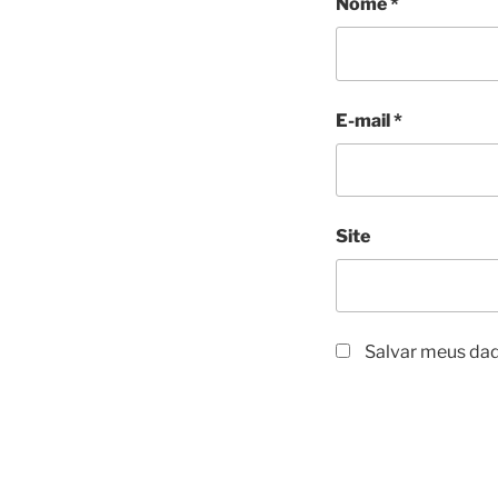
Nome
*
E-mail
*
Site
Salvar meus dad