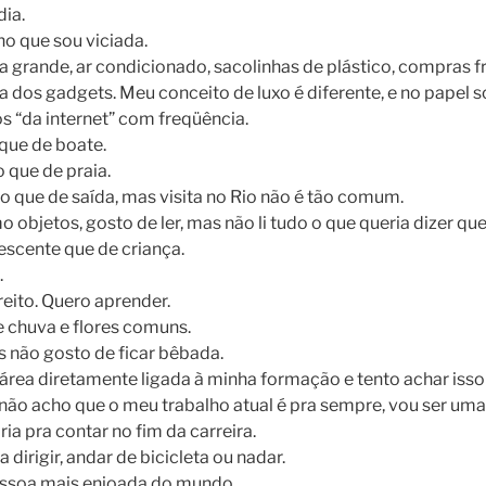
dia.
ho que sou viciada.
a grande, ar condicionado, sacolinhas de plástico, compras 
a dos gadgets. Meu conceito de luxo é diferente, e no papel s
 “da internet” com freqüência.
que de boate.
 que de praia.
do que de saída, mas visita no Rio não é tão comum.
 objetos, gosto de ler, mas não li tudo o que queria dizer que 
escente que de criança.
.
reito. Quero aprender.
 chuva e flores comuns.
 não gosto de ficar bêbada.
rea diretamente ligada à minha formação e tento achar isso
. E não acho que o meu trabalho atual é pra sempre, vou ser u
ia pra contar no fim da carreira.
 dirigir, andar de bicicleta ou nadar.
ssoa mais enjoada do mundo.