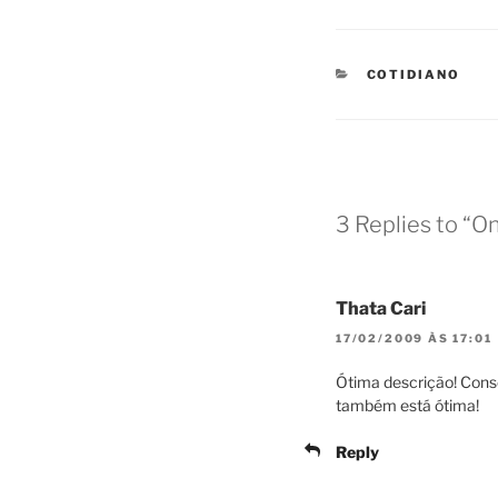
CATEGORIES
COTIDIANO
3 Replies to “On
Thata Cari
17/02/2009 ÀS 17:01
Ótima descrição! Conse
também está ótima!
Reply