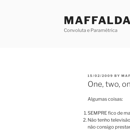
Skip
to
MAFFALD
content
Convoluta e Paramétrica
POSTED
15/02/2009
BY
MA
ON
One, two, on
Algumas coisas:
SEMPRE fico de mau
Não tenho televisão
não consigo prestar