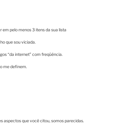
5
r em pelo menos 3 itens da sua lista
cho que sou viciada.
gos “da internet” com freqüência.
ão me definem.
es aspectos que você citou, somos parecidas.