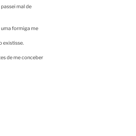
 passei mal de
Se uma formiga me
 existisse.
ntes de me conceber