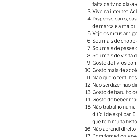
falta da tv no dia-a-
Vivo na internet. Ac
Dispenso carro, cas
de marca e a maiori
Vejo os meus amigos
Sou mais de chopp 
Sou mais de passeio
Sou mais de visita 
Gosto de livros como
Gosto mais de adol
Não quero ter filhos
Não sei dizer não di
Gosto de barulho de
Gosto de beber, mas
Não trabalho numa á
difícil de explicar
que têm muita histór
Não aprendi direito a
Com fome fico a pe